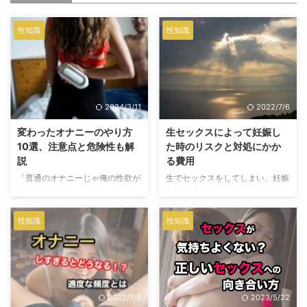
性知識
性知識
2024/3/11
2022/7/6
変わったオナニーのやり方
生セックスによって妊娠し
10選、注意点と危険性も解
た時のリスクと対処にかか
説
る費用
「普通のオナニーじゃ俺の性欲が
生でセックスをしてしまい、妊娠
おさまらない！」そんなオナニー
してしまった。 そんな時にでき
狂いのあなたのために、変わった
る対処は限られてきます。 堕胎
オナニーを紹介します。 ちなみ
手術を受けるか、産むか、それと
性知識
性知識
に筆者は女性ですが、オナクラで
も・・・。 生セックスのコスト
働いていたことがあるので、オナ
は思ってるよりはるかに高い。
ニーにはちょいと詳しいです。セ
ルフプレジャーの方法を変えるだ
けで、狂ったようにイキまくる男
2022/7/6
2023/5/22
性たちを多数見てきました。 そ