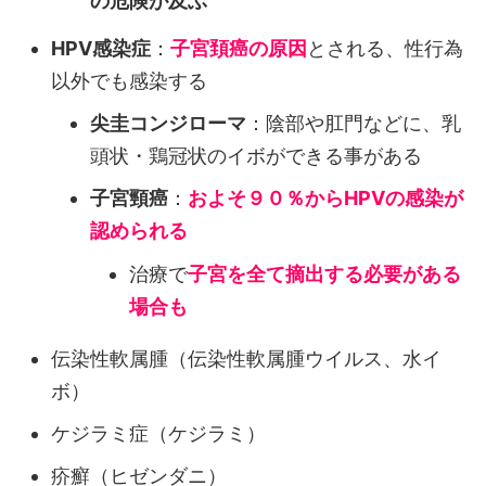
の危険が及ぶ
HPV感染症
：
子宮頚癌の原因
とされる、性行為
以外でも感染する
尖圭コンジローマ
：陰部や肛門などに、乳
頭状・鶏冠状のイボができる事がある
子宮頸癌
：
およそ９０％からHPVの感染が
認められる
治療で
子宮を全て摘出する必要がある
場合も
伝染性軟属腫（伝染性軟属腫ウイルス、水イ
ボ）
ケジラミ症（ケジラミ）
疥癬（ヒゼンダニ）