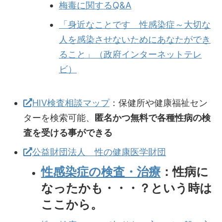
梅毒に関するQ&A
「身近なことです 性感染症～大切な
人を感染させないためにあなたができ
ること」（政府インターネットテレ
ビ）
HIV検査相談マップ
：保健所や健康福祉セン
ターを検索可能、
匿名かつ無料で各種性病の検
査を受ける事ができる
公益財団法人 性の健康医学財団
性感染症の検査・治療
：性病に
なったかも・・・？という時は
ここから。