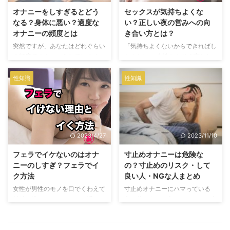
んな男性たちから聞いた、変わっ
オナニーをしすぎるとどう
セックスが気持ちよくな
たオナニーのやり方・注意点・リ
なる？身体に悪い？適度な
い？正しい夜の営みへの向
スクまで全て解説します。このオ
オナニーの頻度とは
き合い方とは？
ナニーは非常に気持ち良いそうで
突然ですが、あなたはどれぐらい
「気持ちよくないからできればし
すが、万が一体に何らかのダメー
の頻度でオナニーをしています
たくない」 女性からそう言われ
ジがあっても責任は負えません。
か？ 若い男性なら、毎日オナニ
る事も多いセックス。 男性でも
あくまで自己責任でお願いします
ーをするという人も多いのではな
オナニーをしていた方が良いとい
…
性知識
性知識
いでしょうか。オナニーの頻度は
う人も少なくありません。 正し
個人の自由ですが、 オナニーの
い夜の営みへの向き合い方を知る
しすぎは 「ハゲる」 「モテなく
と、あなたのセックスは１８０度
なる」 などのデメリットがある
違ったものになりますよ。
と言われています。 このような
2023/4/27
2023/11/10
デメリットは本当なのでしょう
か？ 今回は、オナニーのしすぎ
フェラでイケないのはオナ
寸止めオナニーは危険な
によるデメリットの真相と適度な
ニーのしすぎ？フェラでイ
の？寸止めのリスク・して
オナニー頻度について解説してい
ク方法
良い人・NGな人まとめ
きます。
女性が男性のモノを口でくわえて
寸止めオナニーにハマっている
射精に導くフェラチオ、口淫。
方、若いうちは良いですが、一定
いくらやってもらっても、イケな
の年齢を過ぎたらやめた方が良い
い方も居るようですね。 その原
です。 結論から言えば、不妊の
因はオナニーのしすぎではないで
原因になったり、病気のリスクが