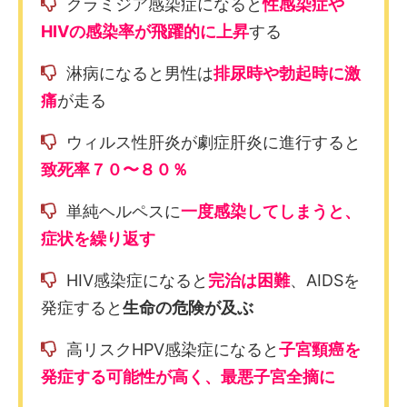
クラミジア感染症になると
性感染症や
HIVの感染率が飛躍的に上昇
する
淋病になると男性は
排尿時や勃起時に激
痛
が走る
ウィルス性肝炎が劇症肝炎に進行すると
致死率７０〜８０％
単純ヘルペスに
一度感染してしまうと、
症状を繰り返す
HIV感染症になると
完治は困難
、AIDSを
発症すると
生命の危険が及ぶ
高リスクHPV感染症になると
子宮頸癌を
発症する可能性が高く、最悪子宮全摘に