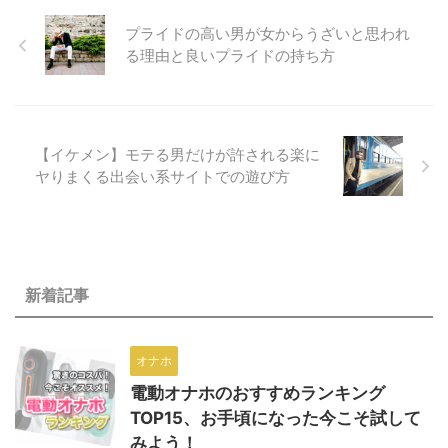
しょうか。
あるため私としてはオススメしま
プライドの高い男が女からうざいと思われ
せん。 この記事では寸止めオナ
る理由と良いプライドの持ち方
ニーの概要とやり方、どういうリ
スクがあるのか？そして、実践す
ると危険な人とそうでない人の特
徴を解説します。 すでに寸止め
オナニーにハマっていて、やめら
【イケメン】モテる男だけが許される楽に
れない人のために、代替策も用意
ヤりまくる出会い系サイトでの遊び方
しました。自慰行為で死ぬなんて
洒落になりません。 しっかり記
事の内容を読んで、自分の体質を
確かめてから、寸止めオナニーを
し …
新着記事
オナホ
電動オナホのおすすめランキング
TOP15、お手頃になった今こそ試して
みよう！