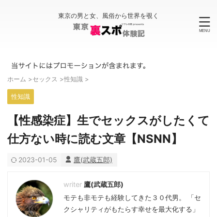
東京の男と女、風俗から世界を覗く
ホーム
>
セックス
>
性知識
>
性知識
【性感染症】生でセックスがしたくて
仕方ない時に読む文章【NSNN】
2023-01-05
鷹(武蔵五郎)
鷹(武蔵五郎)
モテも非モテも経験してきた３０代男。 「セ
クシャリティがもたらす幸せを最大化する」