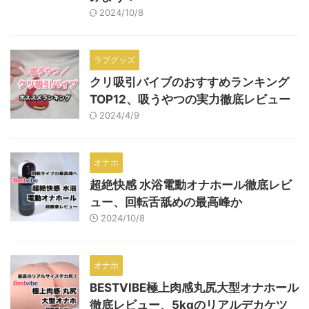
2024/10/8
ラブグッズ
クリ吸引バイブのおすすめランキング
TOP12、吸うやつの実力徹底レビュー
2024/4/9
オナホ
超絶快感 水浴電動オナホール徹底レビ
ュー、回転舌舐めの最高峰か
2024/10/8
オナホ
BESTVIBE極上肉感丸尻大型オナホール
徹底レビュー、5kgのリアルデカケツ