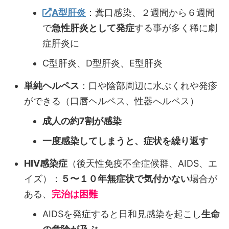
A型肝炎
：糞口感染、２週間から６週間
で
急性肝炎として発症
する事が多く稀に劇
症肝炎に
C型肝炎、D型肝炎、E型肝炎
単純ヘルペス
：口や陰部周辺に水ぶくれや発疹
ができる（口唇ヘルペス、性器へルペス）
成人の約7割が感染
一度感染してしまうと、症状を繰り返す
HIV感染症
（後天性免疫不全症候群、AIDS、エ
イズ）：
５〜１０年無症状で気付かない
場合が
ある、
完治は困難
AIDSを発症すると日和見感染を起こし
生命