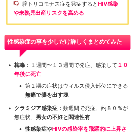
膣トリコモナス症を発症すると
HIV感染
や未熟児出産リスクを高める
性感染症の事を少しだけ詳しくまとめてみた
梅毒
：１週間〜１３週間で発症、感染して
１０
年後に死亡
第１期の症状はウィルス侵入部位にできる
無痛で膿を出す塊
クラミジア感染症
：数週間で発症、約８０％が
無症状、
男女の不妊と関連性有
性感染症や
HIVの感染率を飛躍的に上昇さ