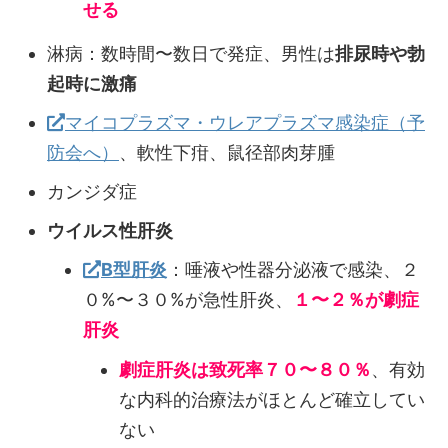
せる
淋病：数時間〜数日で発症、男性は
排尿時や勃
起時に激痛
マイコプラズマ・ウレアプラズマ感染症（予
防会へ）
、軟性下疳、鼠径部肉芽腫
カンジダ症
ウイルス性肝炎
B型肝炎
：唾液や性器分泌液で感染、２
０%〜３０%が急性肝炎、
１〜２％が劇症
肝炎
劇症肝炎は致死率７０〜８０％
、有効
な内科的治療法がほとんど確立してい
ない