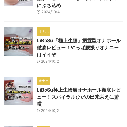
にぶち込め
2024/10/4
オナホ
LiBoSu「極上生腰」据置型オナホール
徹底レビュー！やっぱ腰振りオナニー
はイイぞ
2024/10/2
オナホ
LiBoSu極上生陰唇オナホール徹底レビ
ュー！スパイラルひだの出来栄えに驚
嘆
2024/10/2