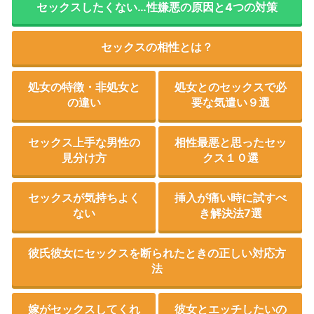
セックスしたくない…性嫌悪の原因と4つの対策
セックスの相性とは？
処女の特徴・非処女と
処女とのセックスで必
の違い
要な気遣い９選
セックス上手な男性の
相性最悪と思ったセッ
見分け方
クス１０選
セックスが気持ちよく
挿入が痛い時に試すべ
ない
き解決法7選
彼氏彼女にセックスを断られたときの正しい対応方
法
嫁がセックスしてくれ
彼女とエッチしたいの