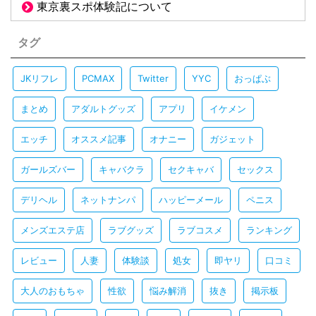
東京裏スポ体験記について
タグ
JKリフレ
PCMAX
Twitter
YYC
おっぱぶ
まとめ
アダルトグッズ
アプリ
イケメン
エッチ
オススメ記事
オナニー
ガジェット
ガールズバー
キャバクラ
セクキャバ
セックス
デリヘル
ネットナンパ
ハッピーメール
ペニス
メンズエステ店
ラブグッズ
ラブコスメ
ランキング
レビュー
人妻
体験談
処女
即ヤリ
口コミ
大人のおもちゃ
性欲
悩み解消
抜き
掲示板