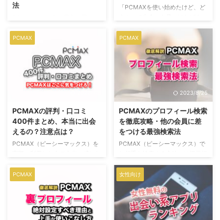
法
「PCMAXを使い始めたけど、ど
うやって出会いを見つければよい
PCMAXはサクラや業者が居ると
のかわからない。」 「どういう
噂されていますが本当なのでしょ
使い方をすればちゃんとした出会
うか？ もしサクラや業者が居る
PCMAX
PCMAX
いが見つかるの？」 いざPCMAX
なら出会うことはできないのでし
で出会いを探し始めると困るのが
ょうか？ PCMAXのサクラや業者
ちゃんとした出会いが見つかる上
の実態を口コミを交えて解説、実
手な使い方はあるのか？というこ
際に使って得た攻略法を解説しま
と。 そこで、男女それぞれが出
す。
2022/7/6
2023/8/25
会いを見つけられるPCMAXの上
手な使い方を解説します。
PCMAXの評判・口コミ
PCMAXのプロフィール検索
400件まとめ、本当に出会
を徹底攻略・他の会員に差
えるの？注意点は？
をつける最強検索法
PCMAX（ピーシーマックス）を
PCMAX（ピーシーマックス）で
実際に利用した上で本当に感じた
お相手を検索する方法には掲示板
生の声、口コミ、評判が知りたい
検索とプロフィール検索がありま
のに、どこを探しても宣伝ばかり
す。 私はプロフィール検索を使
PCMAX
女性向け
で実態がよくわかりませんよね。
いこなすかどうかが、PCMAXで
そんなあなたのために、口コミや
良いお相手と出会えるかどうかを
評判を400件集計し客観的にまと
左右するとさえ感じているんで
めてみました。 PCMAXはどんな
す。 どうすればあなたの目的通