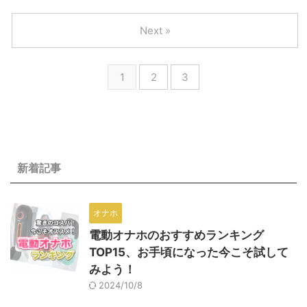
るために使えるアプリを５つ選び
す。 涙の数だけ強くなれる（世
ました。 どう使えば脱非モテ・
代がバレる）。
Next »
脱童貞できるのか？ 解説しま
す。
1
2
3
新着記事
オナホ
電動オナホのおすすめランキング
TOP15、お手頃になった今こそ試して
みよう！
2024/10/8