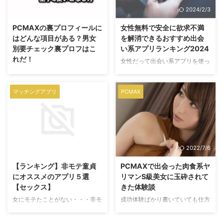
出会い系サイト・マッチングアプ
りの良いお相手と出会えるのか、
2022/7/6
2024/2/3
リなのか、数字で見ていきましょ
プロフィール検索の使いこなし方
う！
を解説します。
PCMAXの裏プロフィールに
女性無料で安全に欲求不満
はどんな項目がある？男女
を解消できるおすすめ出会
別要チェック裏プロフはこ
い系アプリランキング2024
れだ！
女性だって出会い系アプリを使っ
た出会いを楽しむ時代。
PCMAXには他の出会い系サイト
https://static.nocturne-
やマッチングアプリにありがちな
tokyo.com/wp-
プロフィールの他に、裏プロフィ
マッチングアプリ
PCMAX
content/uploads/2018/09/11202
ールというちょっと突っ込んだ内
115/female1.pngどうしても寂し
容のプロフィールを設定する項目
い・・・誰かと一緒に居たい 多
があります。 実はこの裏プロフ
くの出会い系アプリは女性無料で
ィール、使いこなすと非常に便利
使うことができるので、上手に使
な機能ですが意外と見落とされが
2022/7/6
2022/7/6
えばそんな気持ちを満たすことが
ちなんです。 設定して見てもら
できます。 女性向けに無料で使
う時、検索して見る時それぞれの
【ランキング】非モテ童貞
PCMAXで出会った肉食系ヤ
えるおすすめの人気出会い系アプ
上手な使いこなし方をご紹介。
にオススメのアプリ５選
リマンS級美女に玉砕されて
リ・サイトランキングと、出会い
さらに男性会員にとって嬉しい裏
【セックス】
きた体験談
系アプリ・サイトの安全な使い方
プロフィールを無料で見る方法も
女にモテたことがない・・・非モ
成功体験ばかり書いていても仕方
を解説します。
解説します。
テで、そのせいで童貞なあなた。
ない。 というわけで、私にも玉
そんな方に向けた、モテる男にな
砕された経験はたくさんありま