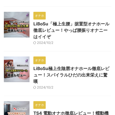
オナホ
LiBoSu「極上生腰」据置型オナホール
徹底レビュー！やっぱ腰振りオナニー
はイイぞ
2024/10/2
オナホ
LiBoSu極上生陰唇オナホール徹底レビ
ュー！スパイラルひだの出来栄えに驚
嘆
2024/10/2
オナホ
TS4 電動オナホ徹底レビュー！蠕動機