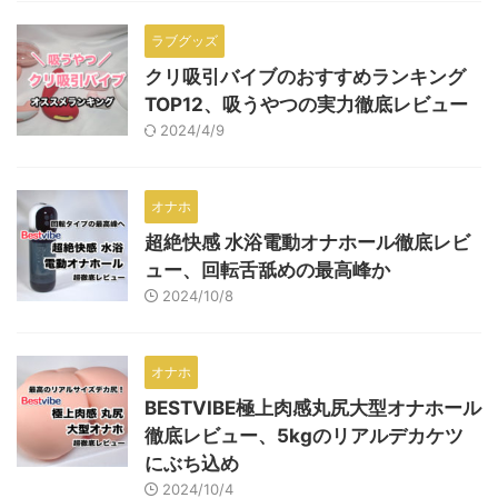
ラブグッズ
クリ吸引バイブのおすすめランキング
TOP12、吸うやつの実力徹底レビュー
2024/4/9
オナホ
超絶快感 水浴電動オナホール徹底レビ
ュー、回転舌舐めの最高峰か
2024/10/8
オナホ
BESTVIBE極上肉感丸尻大型オナホール
徹底レビュー、5kgのリアルデカケツ
にぶち込め
2024/10/4