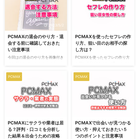
2023/5/2
2025/9/5
PCMAXの退会のやり方・退
PCMAXを使ったセフレの作
会する前に確認しておきた
り方、狙い目のお相手の探
い注意事項
し方は？
今回はの退会のやり方を画像付き
PCMAXを使ったセフレの作り方
でお伝えしていきます。 また、
や探し方はどうすれば良いのでし
退会する前に確認しておきたい注
ょうか？ セフレ作りのために
意事項もお伝えしますので、退会
PCMAXを始めようと思うけど、
PCMAX
PCMAX
する前には必ず確認しておきまし
使い方がわからない・・・。 そ
ょう。 を退会する際は、ぜひこ
もそもPCMAXでセフレなんて作
の記事を参考にしてみてくださ
れるの？都市伝説じゃない？ そ
い。
んな方のために、セフレ作りに
PCMAXがオススメな理由と
2022/7/6
2022/7/6
PCMAXを使ったセフレの作り方
やセフレの探し方を解説します。
PCMAXにサクラや業者は居
PCMAXで出会いが見つかる
る？評判・口コミを分析し
使い方・抑えておきたい５
た結果＆出会うための攻略
つのポイントと注意事項