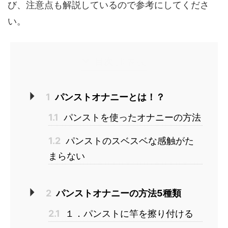
び、注意点も解説しているので参考にしてくださ
い。
目次
[
非表示
]
1
パンストオナニーとは！？
1.1
パンストを使ったオナニーの方法
1.2
パンストのスベスベな感触がた
まらない
2
パンストオナニーの方法5種類
2.1
１．パンストに竿を擦り付ける