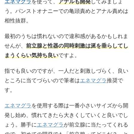
エネマグラ
を使って、
アナルも開発
してみましょ
う。パンストオナニーでの亀頭責めとアナル責めは
相性抜群。
最初のうちは慣れないので違和感があるかもしれま
せんが、
前立腺と性器の同時刺激は涎を垂らしてし
まうくらい気持ち良い
ですよ。
指でも良いのですが、一人だと刺激しづらく、良い
ところに当てづらいので筆者は
エネマグラ
推奨で
す。
エネマグラ
を使用する際は一番小さいサイズから開
発し始め、慣れてきたら大きくしていくと良いでし
ょう。勝手に
エネマグラ
が前立腺に当たってくれる