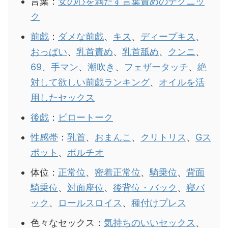
言葉：
女の心を満たす言葉責めのテクニッ
ク
前戯
：
ダメな前戯
、
キス
、
ディープキス
、
おっぱい
、
乳首責め
、
乳首舐め
、
クンニ
、
69
、
手マン
、
潮吹き
、
フェザータッチ
、
絶
対して欲しい前戯ランキング
、
オイルを活
用したセックス
後戯
：
ピロートーク
性感帯
：
乳首
、
おまんこ
、
クリトリス
、
Gス
ポット
、
ポルチオ
体位：
正常位
、
密着正常位
、
騎乗位
、
背面
騎乗位
、
対面座位
、
後背位・バック
、
寝バ
ック
、
ロールスロイス
、
種付けプレス
色々なセックス：
気持ちのいいセックス
、