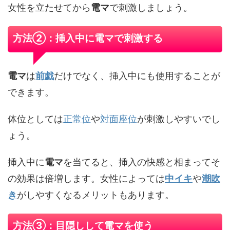
女性を立たせてから
電マ
で刺激しましょう。
方法②：挿入中に電マで刺激する
電マ
は
前戯
だけでなく、挿入中にも使用することが
できます。
体位としては
正常位
や
対面座位
が刺激しやすいでし
ょう。
挿入中に
電マ
を当てると、挿入の快感と相まってそ
の効果は倍増します。女性によっては
中イキ
や
潮吹
き
がしやすくなるメリットもあります。
方法③：目隠しして電マを使う