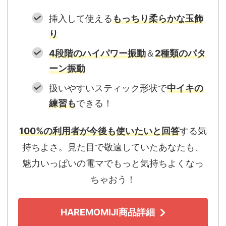
挿入して使える
もっちり柔らかな玉飾
り
4段階のハイパワー振動
＆
2種類のパタ
ーン振動
扱いやすいスティック形状で
中イキの
練習も
できる！
100%の利用者が今後も使いたいと回答
する気
持ちよさ。見た目で敬遠していたあなたも、
魅力いっぱいの電マでもっと気持ちよくなっ
ちゃおう！
HAREMOMIJI商品詳細