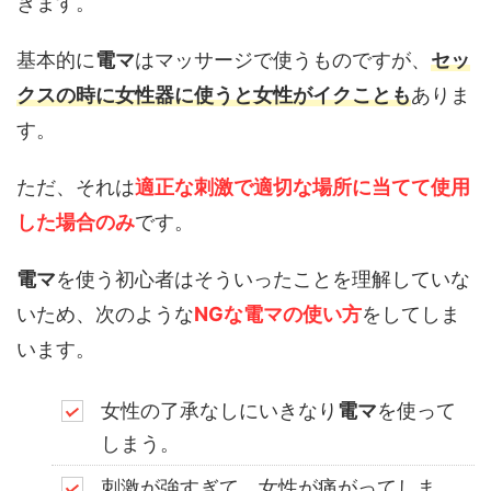
きます。
基本的に
電マ
はマッサージで使うものですが、
セッ
クスの時に女性器に使うと女性がイクことも
ありま
す。
ただ、それは
適正な刺激で適切な場所に当てて使用
した場合のみ
です。
電マ
を使う初心者はそういったことを理解していな
いため、次のような
NGな電マの使い方
をしてしま
います。
女性の了承なしにいきなり
電マ
を使って
しまう。
刺激が強すぎて、女性が痛がってしま