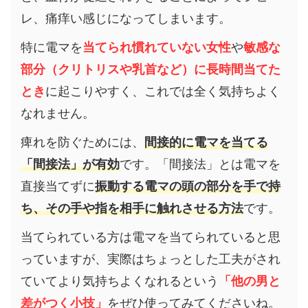
レ、痛痒い感じになってしまいます。
特に電マを
当てられ慣れていない女性
や
敏感な
部分（クリトリスや乳首など）に長時間当てた
とき
に起こりやすく、これでは全く気持ちよく
なれません。
痺れを防ぐためには、
間接的に電マを当てる
「間接法」が有効
です。「間接法」とは電マを
直接当てずに
振動する電マの頭の部分を手で持
ち、その手や指を相手に触れさせる方法
です。
当てられている方は電マを当てられていると思
っていますが、実際はちょっとした工夫がされ
ていてより気持ちよくなれるという
「他の男と
差がつく小技」
をぜひ使ってみてくださいね。