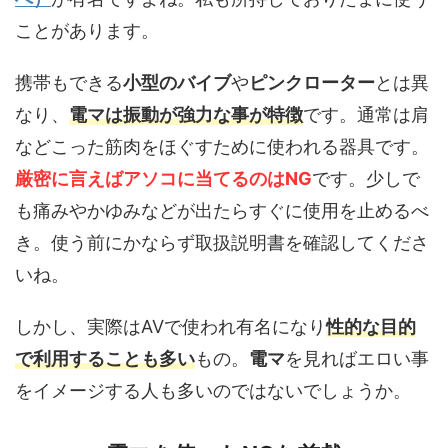
ことがあります。
携帯もできる
小型のバイブ
や
ピンクローター
とは異
なり、
電マは振動が強力な事が特徴
です。通常は肩
などこった筋肉をほぐすために使われる器具です。
厳密に言えばアソコに当てるのはNG
です。少しで
も痛みやかゆみなどが出たらすぐに使用を止めるべ
き。使う前にかならず取扱説明書を確認してくださ
いね。
しかし、実際はAVで使われ有名になり
性的な目的
で利用することも多い
もの。
電マ
を見ればエロい事
をイメージする人も多いのではないでしょうか。