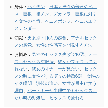
身体：
パイチン
、
日本人男性の普通のペニ
ス
、
巨根
、
粗チン
、
デカマラ
、
巨根に対す
る女性の本音
、
ペニスポンプ
、
ペニスエク
ステンダー
知識：
男女別・挿入の感覚
、
アナルセック
スの感覚
、
女性の性感帯を開発する方法
お悩み：
男性のセックス失敗談10選
、
オー
ラルセックス克服法
、
彼女がフェラしてく
れない
、
彼女のオナニーが見たい
、
セック
スの時に女性がする演技の特徴6選
、
女性の
イク瞬間・演技の違い
、
女性が最中に笑う
理由
、
パートナーが生理中でもセックスし
たい時の対処法
、
セックスで疲れる