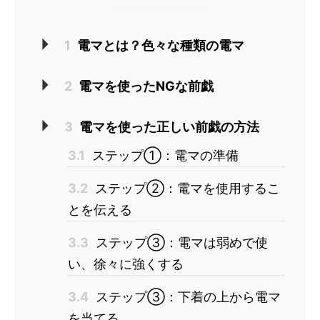
1
電マとは？色々な種類の電マ
2
電マを使ったNGな前戯
3
電マを使った正しい前戯の方法
3.1
ステップ①：電マの準備
3.2
ステップ②：電マを使用するこ
とを伝える
3.3
ステップ③：電マは弱めで使
い、徐々に強くする
3.4
ステップ③：下着の上から電マ
を当てる