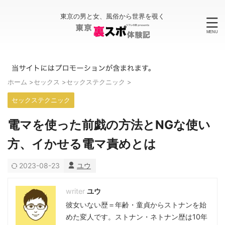
東京の男と女、風俗から世界を覗く
ホーム
>
セックス
>
セックステクニック
>
セックステクニック
電マを使った前戯の方法とNGな使い
方、イかせる電マ責めとは
2023-08-23
ユウ
ユウ
彼女いない歴＝年齢・童貞からストナンを始
めた変人です。ストナン・ネトナン歴は10年