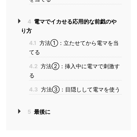
4
電マでイカせる応用的な前戯のや
り方
4.1
方法①：立たせてから電マを当
てる
4.2
方法②：挿入中に電マで刺激す
る
4.3
方法③：目隠しして電マを使う
5
最後に