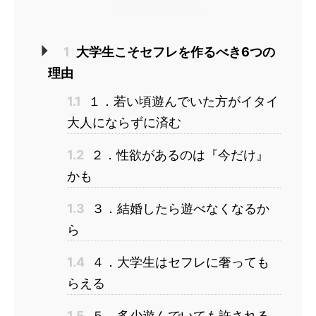
目次
[
非表示
]
1
大学生こそセフレを作るべき6つの
理由
1.1
１．若い頃遊んでいた方がイタイ
大人にならずに済む
1.2
２．性欲があるのは『今だけ』
かも
1.3
３．結婚したら遊べなくなるか
ら
1.4
４．大学生はセフレに奢っても
らえる
1.5
５．多少遊んでいても許される