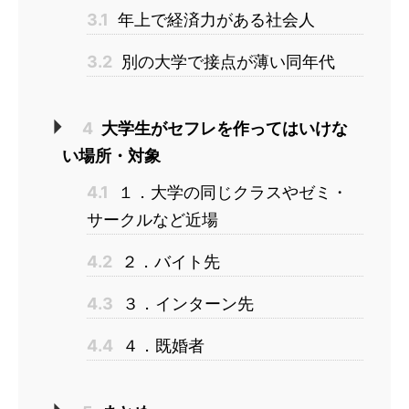
3.1
年上で経済力がある社会人
3.2
別の大学で接点が薄い同年代
4
大学生がセフレを作ってはいけな
い場所・対象
4.1
１．大学の同じクラスやゼミ・
サークルなど近場
4.2
２．バイト先
4.3
３．インターン先
4.4
４．既婚者