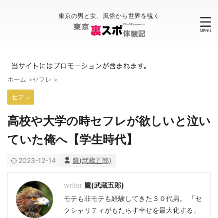
東京の男と女、風俗から世界を覗く
ホーム
>
セフレ
>
セフレ
高校や大学の時セフレが欲しいと泣い
ていた俺へ【学生時代】
2023-12-14
鷹(武蔵五郎)
鷹(武蔵五郎)
モテも非モテも経験してきた３０代男。 「セ
クシャリティがもたらす幸せを最大化する」