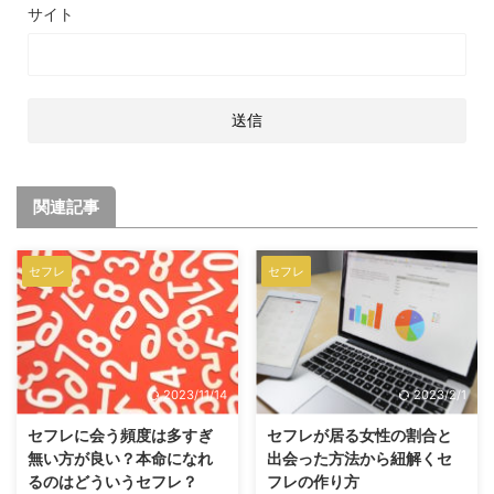
サイト
関連記事
セフレ
セフレ
2023/11/14
2023/2/1
セフレに会う頻度は多すぎ
セフレが居る女性の割合と
無い方が良い？本命になれ
出会った方法から紐解くセ
るのはどういうセフレ？
フレの作り方