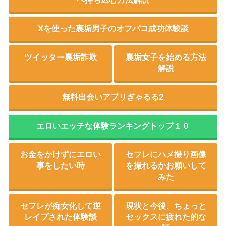
Xを使った裏垢男子のオフパコ成功体験談
ツイッター裏垢詐欺
裏垢女子を始める方法
解説
無料出会いアプリぎゃるる2
エロいエッチな体験ランキングトップ１０
お金をかけずにエロい
セフレにハメ撮り画像
事をしたい時
を撮れるかお願いして
みた
セフレが痴女化して逆
現状と今後、ちょっと
レイプされた体験談
セックスに疲れた的な