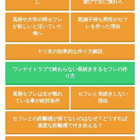
し
遊びで女に慣れろ
高校や大学の時セフレ
既婚子持ち男性がセフ
が欲しいと泣いていた
レを作った理由
俺へ
ヤリ友の効率的な作り方解説
ワンナイトラブで終わらない長続きするセフレの作
り方
長期セフレは女が惚れ
セフレと長続きしない
ている事が絶対条件
理由
セフレとの距離感が保てないのはなぜ？どうすれば
適度な距離感で付き合える？