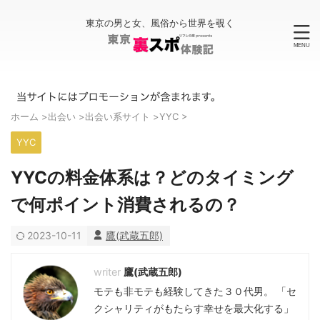
東京の男と女、風俗から世界を覗く
ホーム
>
出会い
>
出会い系サイト
>
YYC
>
YYC
YYCの料金体系は？どのタイミング
で何ポイント消費されるの？
2023-10-11
鷹(武蔵五郎)
鷹(武蔵五郎)
モテも非モテも経験してきた３０代男。 「セ
クシャリティがもたらす幸せを最大化する」