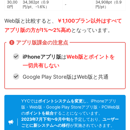
30,00
34,362pt（0.9
34,908pt（0.9
-
0円
円/pt、-1.6%）
円/pt）
Web版と比較すると、
￥1,100プラン以外はすべて
アプリ版の方が1%〜2%高め
となっています。
アプリ版課金の注意点
iPhoneアプリ版
は
Web版とポイントを
一切
共有しない
Google Play Store版はWeb版と共通
YYCでは
ポイントシステムを変更
し、iPhoneアプリ
版・Web版・Google Play Storeアプリ版・PCWeb版
の
ポイントを統合
することになっています。
2023年7月下旬〜9月中旬
を予定しており、
ユーザー
ごとに新システムへの移行
が実施されていきます。