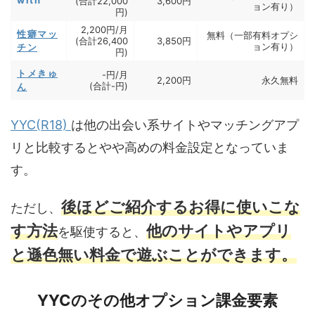
(合計22,000
3,600円
ョン有り）
円)
2,200円/月
性癖マッ
無料（一部有料オプシ
(合計26,400
3,850円
ョン有り）
チン
円)
トメきゅ
-円/月
2,200円
永久無料
(合計-円)
ん
YYC(R18)
は他の出会い系サイトやマッチングアプ
リと比較するとやや高めの料金設定となっていま
す。
後ほどご紹介するお得に使いこな
ただし、
す方法
他のサイトやアプリ
を駆使すると、
と遜色無い料金で遊ぶことができます。
YYCのその他オプション課金要素