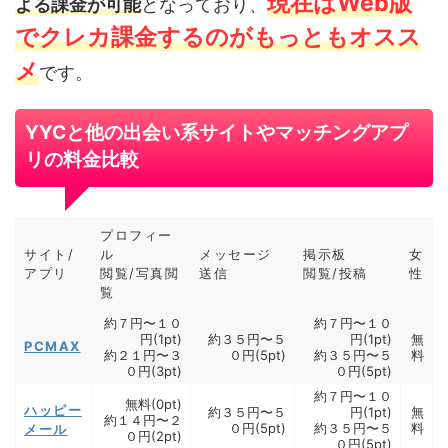
現在はWeb版
よる課金が可能
となっており、
でクレカ課金するのがもっともオスス
メ
です。
YYCと他の出会い系サイトやマッチングアプ
リの料金比較
プロフィー
サイト/
ル
メッセージ
掲示板
女
アプリ
閲覧/写真閲
送信
閲覧/投稿
性
覧
約７円〜１０
約７円〜１０
円(1pt)
約３５円〜５
円(1pt)
無
PCMAX
約２１円〜３
０円(5pt)
約３５円〜５
料
０円(3pt)
０円(5pt)
約７円〜１０
無料(0pt)
ハッピー
約３５円〜５
円(1pt)
無
約１４円〜２
０円(5pt)
約３５円〜５
料
メール
０円(2pt)
０円(5pt)