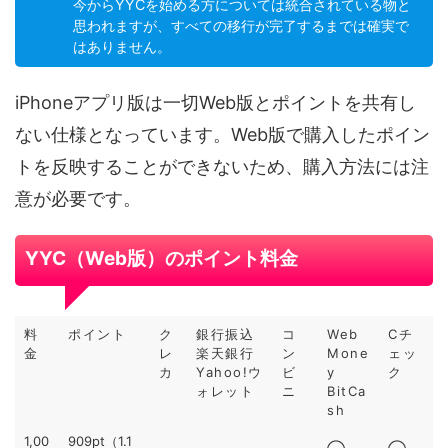
今からYYCを始める方については統合されている物と
思われますが、すべての移行が完了するまでは確実で
はありません。
iPhoneアプリ版は一切Web版とポイントを共有し
ない仕様となっています。Web版で購入したポイン
トを反映することができないため、購入方法には注
意が必要です。
YYC（Web版）のポイント料金
料
ポイント
ク
銀行振込
コ
Web
Cチ
金
レ
楽天銀行
ン
Mone
ェッ
カ
Yahoo!ウ
ビ
y
ク
ォレット
ニ
BitCa
sh
1,00
909pt（1.1