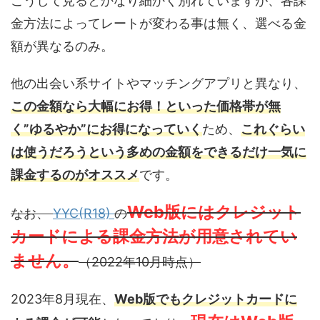
こうして見るとかなり細かく別れていますが、各課
金方法によってレートが変わる事は無く、選べる金
額が異なるのみ。
他の出会い系サイトやマッチングアプリと異なり、
この金額なら大幅にお得！といった価格
帯
が無
く”ゆるやか”にお得になっていく
ため、
これぐらい
は使うだろうという多めの金額をできるだけ一気に
課金するのがオススメ
です。
Web版にはクレジット
なお、
YYC(R18)
の
カードによる課金方法が用意されてい
ません。
（2022年10月時点）
2023年8月現在、
Web版でもクレジットカードに