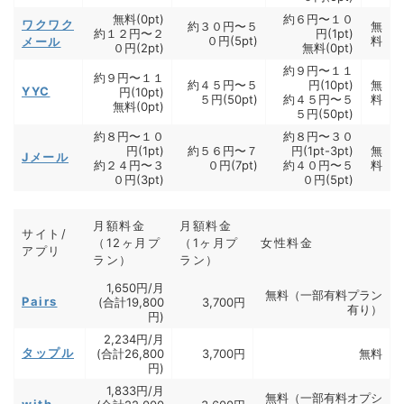
無料(0pt)
約６円〜１０
ワクワク
約３０円〜５
無
約１２円〜２
円(1pt)
０円(5pt)
料
メール
０円(2pt)
無料(0pt)
約９円〜１１
約９円〜１１
約４５円〜５
円(10pt)
無
YYC
円(10pt)
５円(50pt)
約４５円〜５
料
無料(0pt)
５円(50pt)
約８円〜１０
約８円〜３０
円(1pt)
約５６円〜７
円(1pt-3pt)
無
Jメール
約２４円〜３
０円(7pt)
約４０円〜５
料
０円(3pt)
０円(5pt)
月額料金
月額料金
サイト/
（12ヶ月プ
（1ヶ月プ
女性料金
アプリ
ラン）
ラン）
1,650円/月
無料（一部有料プラン
Pairs
(合計19,800
3,700円
有り）
円)
2,234円/月
タップル
(合計26,800
3,700円
無料
円)
1,833円/月
無料（一部有料オプシ
with