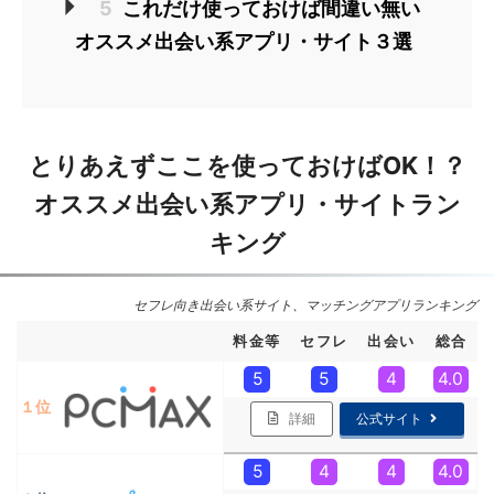
5
これだけ使っておけば間違い無い
オススメ出会い系アプリ・サイト３選
とりあえずここを使っておけばOK！？
オススメ出会い系アプリ・サイトラン
キング
セフレ向き出会い系サイト、マッチングアプリランキング
料金等
セフレ
出会い
総合
5
5
4
4.0
１位
詳細
公式サイト
5
4
4
4.0