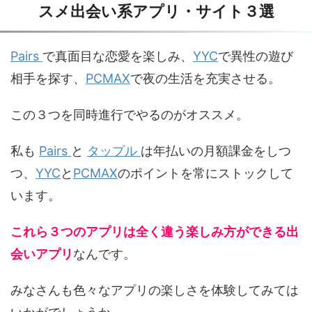
スメ出会い系アプリ・サイト３選
Pairs
で真面目な恋愛を楽しみ、
YYC
で異性の遊び
相手を探す、
PCMAX
で夜の生活を充実させる。
この３つを同時進行でやるのがオススメ。
私も
Pairs
と
タップル
は年払いの月額課金をしつ
つ、
YYC
と
PCMAX
のポイントを常にストックして
います。
これら３つのアプリは全く違う楽しみ方ができる出
会いアプリ
なんです。
みなさんも色々なアプリの楽しさを体験してみては