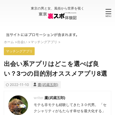
東京の男と女、風俗から世界を覗く
ホーム
>
出会い
>
マッチングアプリ
>
マッチングアプリ
出会い系アプリはどこを選べば良
い？3つの目的別オススメアプリ8選
2022-11-10
鷹(武蔵五郎)
鷹(武蔵五郎)
モテも非モテも経験してきた３０代男。 「セ
クシャリティがもたらす幸せを最大化する」