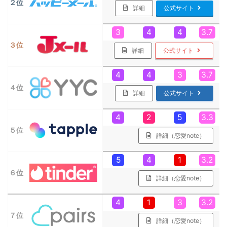
２位
詳細
公式サイト
3
4
4
3.7
３位
詳細
公式サイト
4
4
3
3.7
４位
詳細
公式サイト
4
2
5
3.3
５位
詳細（恋愛note）
5
4
1
3.2
６位
詳細（恋愛note）
4
1
3
3.2
７位
詳細（恋愛note）