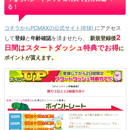
る！
コチラからPCMAXの公式サイト(R18)
にアクセス
2
して
登録
と
年齢確認
を済ませたら、
新規登録後
日間はスタートダッシュ特典でお得
に
ポイントが貰えます。