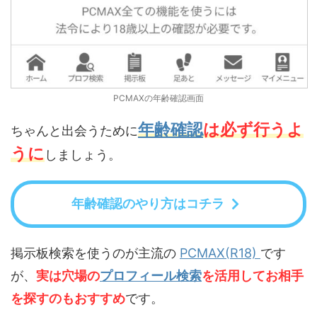
PCMAXの年齢確認画面
年齢確認
は必ず行うよ
ちゃんと出会うために
うに
しましょう。
年齢確認のやり方はコチラ
掲示板検索を使うのが主流の
PCMAX(R18)
です
が、
実は穴場の
プロフィール検索
を活用してお相手
を探すのもおすすめ
です。