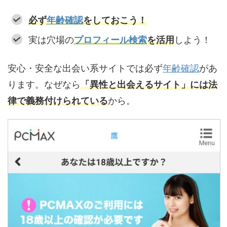
必ず
年齢確認
をしておこう！
実は穴場の
プロフィール検索
を活用
しよう！
安心・安全な出会い系サイトでは必ず
年齢確認
があ
ります。なぜなら
「異性と出会えるサイト」には法
律で義務付けられている
から。