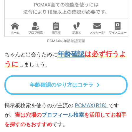
PCMAXの年齢確認画面
年齢確認
は必ず行うよ
ちゃんと出会うために
うに
しましょう。
年齢確認のやり方はコチラ
掲示板検索を使うのが主流の
PCMAX(R18)
です
が、
実は穴場の
プロフィール検索
を活用してお相手
を探すのもおすすめ
です。