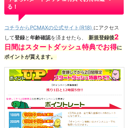
る！
コチラからPCMAXの公式サイト(R18)
にアクセス
2
して
登録
と
年齢確認
を済ませたら、
新規登録後
日間はスタートダッシュ特典でお得
に
ポイントが貰えます。