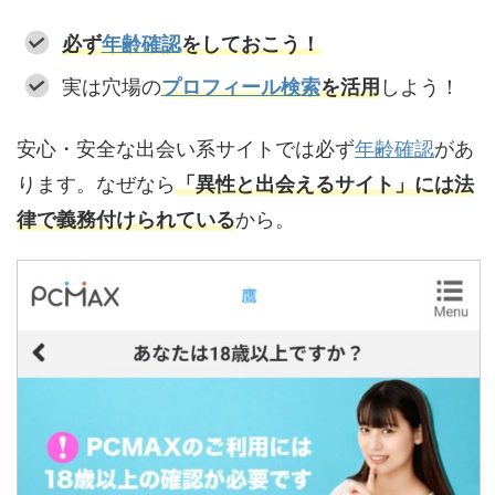
必ず
年齢確認
をしておこう！
実は穴場の
プロフィール検索
を活用
しよう！
安心・安全な出会い系サイトでは必ず
年齢確認
があ
ります。なぜなら
「異性と出会えるサイト」には法
律で義務付けられている
から。